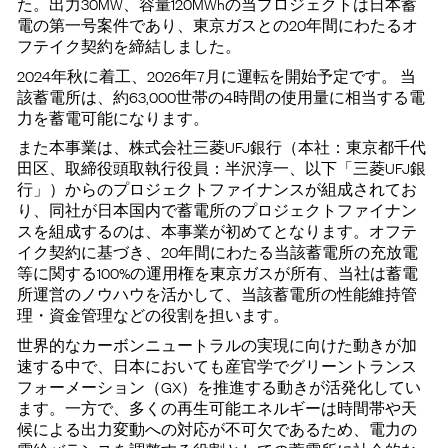
た。出力30MW、容量120MWhの当プロジェクトは日本蓄
電の第一号案件であり、東京ガスとの20年間にわたるオ
フテイク契約を締結しました。
2024年秋に着工、2026年7月に運転を開始予定です。 当
該蓄電所は、約63,000世帯の4時間の使用量に相当する電
力を蓄電可能になります。
また本事業は、株式会社三菱UFJ銀行（本社：東京都千代
田区、取締役頭取執行役員：半沢淳一、以下「三菱UFJ銀
行」）からのプロジェクトファイナンスが組成されてお
り、同社が日本国内で蓄電所のプロジェクトファイナン
スを組成するのは、本事業が初めてとなります。オフテ
イク契約に基づき、20年間にわたる当該蓄電所の充放電
等に関する100%の運用権を東京ガスが所有、当社は蓄電
所運営のノウハウを活かして、当該蓄電所の性能維持管
理・資金管理などの役割を担います。
世界的なカーボンニュートラルの実現に向けた動きが加
速する中で、日本においても産官学でグリーントランス
フォーメーション（GX）を推進する動きが活発化してい
ます。一方で、多くの再生可能エネルギーは時間帯や天
候による出力変動への対応が不可欠であるため、電力の