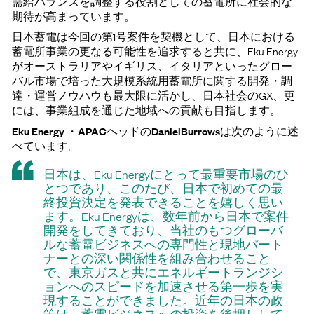
需給バランスを調整する役割としての蓄電所に社会的な
期待が高まっています。
日本蓄電は今回の第1号案件を契機として、日本における
蓄電所事業の更なる可能性を追求すると共に、Eku Energy
がオーストラリアやイギリス、イタリアといったグロー
バル市場で培った大規模系統用蓄電所に関する開発・調
達・運営ノウハウも最大限に活かし、日本社会のGX、更
には、事業組成を通じた地域への貢献も目指します。
Eku Energy ・APACヘッドのDanielBurrowsは次のように述
べています。
日本は、Eku Energyにとって最重要市場のひ
とつであり、このたび、日本で初めての最
終投資決定を発表できることを嬉しく思い
ます。Eku Energyは、数年前から日本で案件
開発をしてきており、当社のもつグローバ
ルな蓄電ビジネスへの専門性と現地パート
ナーとの深い関係性を組み合わせること
で、東京ガスと共にエネルギートランジシ
ョンへのスピードを加速させる第一歩を実
現することができました。近年の日本の政
策は、蓄電ビジネスへの投資を後押しして