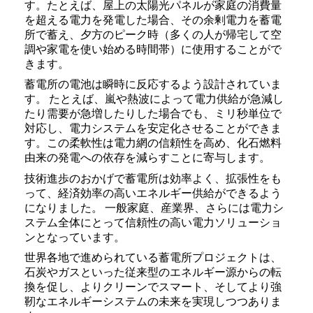
す。たとえば、屋上の太陽光パネルが家庭の消費量
を超える電力を発電した場合、その余剰電力を蓄電
所で蓄え、夕方のピーク時（多くの人が帰宅して空
調や家電を使い始める時間帯）に使用することがで
きます。
蓄電所の電池は瞬時に反応するよう設計されていま
す。 たとえば、嵐や熱波によって電力供給が急減し
たり需要が急増したりした場合でも、ミリ秒単位で
対応し、電力システムを安定化させることができま
す。この柔軟性は電力網の信頼性を高め、化石燃料
由来の発電への依存を減らすことに寄与します。
技術進歩のおかげで蓄電所は効率よく、拡張性をも
って、経済効率の高いエネルギー供給ができるよう
になりました。 一般家庭、産業界、さらには電力シ
ステム全体にとって信頼性の高い電力ソリューショ
ンとなっています。
世界各地で進められている蓄電所プロジェクトは、
石炭やガスといった従来型のエネルギー源からの転
換を促し、よりクリーンでスマート、そしてより強
靭なエネルギーシステムの未来を実現しつつありま