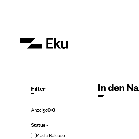
In den N
Filter
Anzeige
0
/
0
Status -
Media Release