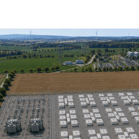
iepark am Übertragungsnetz: Eku Energy startet in De
 Saxony
or this search paramater.
tive filter options.